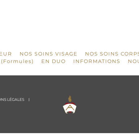
OEUR
NOS SOINS VISAGE
NOS SOINS CORP
(Formules)
EN DUO
INFORMATIONS
NO
NS LÉGALES
Logiciel spa et institut de beauté, agenda, cais