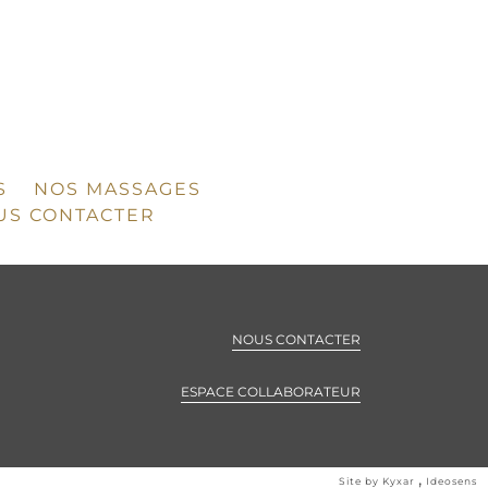
S
NOS MASSAGES
US CONTACTER
NOUS CONTACTER
ESPACE COLLABORATEUR
,
Site by Kyxar
Ideosens
se, rendez-vous en ligne, gestion stock, gestion spa urbain, spa hôtelier, crm, erp
webdesign > creation web > developpement > SEO